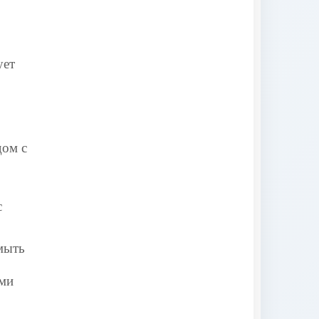
ует
дом с
с
мыть
ыми