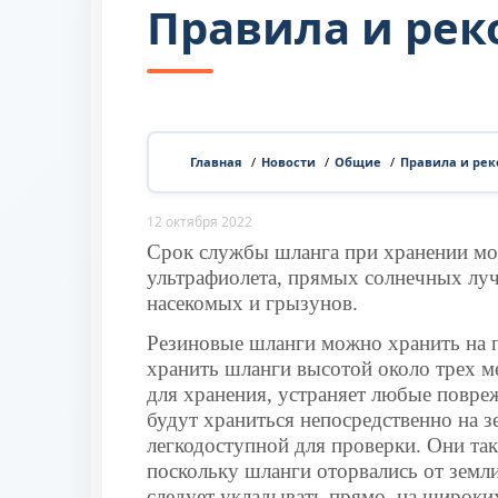
Правила и ре
Главная
/
Новости
/
Общие
/
Правила и ре
12 октября 2022
Срок службы шланга при хранении мож
ультрафиолета, прямых солнечных луче
насекомых и грызунов.
Резиновые шланги можно хранить на 
хранить шланги высотой около трех м
для хранения, устраняет любые повреж
будут храниться непосредственно на 
легкодоступной для проверки. Они та
поскольку шланги оторвались от земли
следует укладывать прямо, на широки