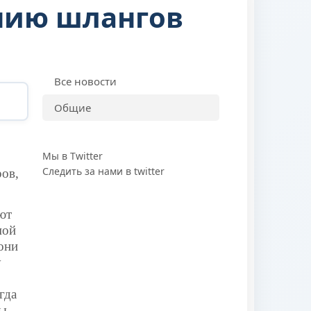
нию шлангов
Все новости
Общие
Мы в Twitter
Следить за нами в twitter
ров,
ют
мой
они
у
гда
ны