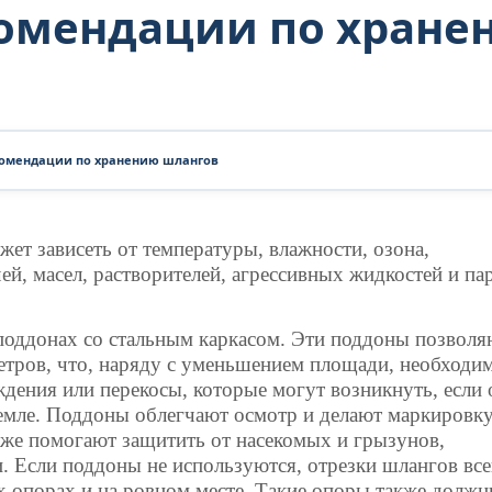
комендации по хране
комендации по хранению шлангов
ет зависеть от температуры, влажности, озона,
й, масел, растворителей, агрессивных жидкостей и па
поддонах со стальным каркасом. Эти поддоны позволя
етров, что, наряду с уменьшением площади, необходи
дения или перекосы, которые могут возникнуть, если 
земле. Поддоны облегчают осмотр и делают маркировк
кже помогают защитить от насекомых и грызунов,
. Если поддоны не используются, отрезки шлангов все
х опорах и на ровном месте. Такие опоры также долж