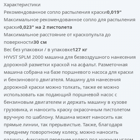
Характеристики
Рекомендованное сопло распыления краски
0,019"
Максимальное рекомендованное сопло для распыления
краски
0,023" на 2 пистолета
Максимальное расстояние от краскопульта до
поверхности
30 см
Вес без упаковки / в упаковке
127 кг
HYVST SPLM 2000 машина для безвоздушного нанесения
дорожной разметки краской на асфальт. Разметочная
машина собрана на базе поршневого насоса для краски
и бензинового двигателя. Машину для нанесения
дорожной краски можно толкать, также ее можно
использовать как подающий поршневой насос с
бензиновым двигателем и держать машину в кузове
грузовика, и наносить краску окрасочным пистолетом
вручную по шаблону. Машина может наносить как
прямые линии, так прерывистые. Также, благодаря
переднему поворотному колесу, можно наносить
радиусы, фиксируя переднее колесо под нужным углом.