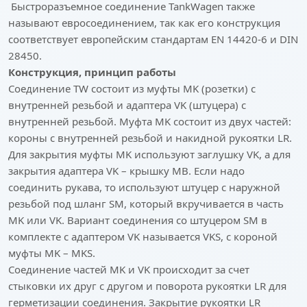
Быстроразъемное соединение TankWagen также
называют евросоединением, так как его конструкция
соответствует европейским стандартам EN 14420-6 и DIN
28450.
Конструкция, принцип работы
Соединение TW состоит из муфты MK (розетки) с
внутренней резьбой и адаптера VK (штуцера) с
внутренней резьбой. Муфта MK состоит из двух частей:
короны с внутренней резьбой и накидной рукоятки LR.
Для закрытия муфты MK используют заглушку VK, а для
закрытия адаптера VK – крышку MB. Еcли надо
соединить рукава, то используют штуцер с наружной
резьбой под шланг SM, который вкручивается в часть
MK или VK. Вариант соединения со штуцером SM в
комплекте с адаптером VK называется VKS, с короной
муфты MK – MKS.
Соединение частей MK и VK происходит за счет
стыковки их друг с другом и поворота рукоятки LR для
герметизации соединения. Закрытие рукоятки LR